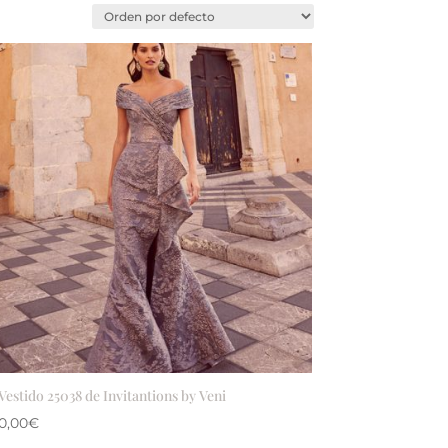
Vestido 25038 de Invitantions by Veni
0,00
€