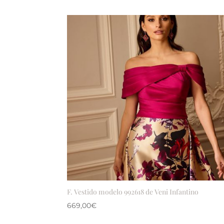
F. Vestido modelo 992618 de Veni Infantino
669,00
€