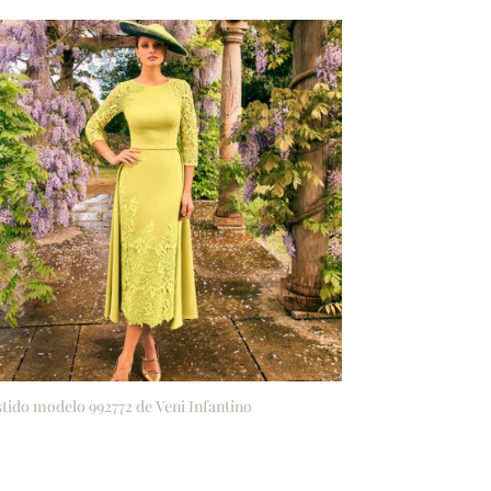
stido modelo 992772 de Veni Infantino