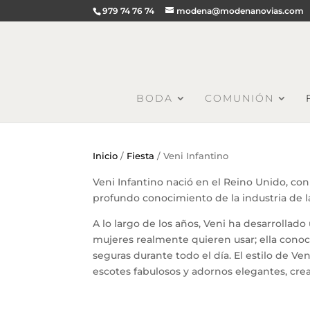
979 74 76 74
modena@modenanovias.com
BODA
COMUNIÓN
Inicio
/
Fiesta
/ Veni Infantino
Veni Infantino nació en el Reino Unido, co
profundo conocimiento de la industria de l
A lo largo de los años, Veni ha desarrollad
mujeres realmente quieren usar; ella cono
seguras durante todo el día. El estilo de Ve
escotes fabulosos y adornos elegantes, cre