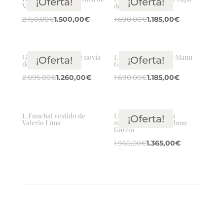
¡Oferta!
¡Oferta!
Valerio Luna
de Valerio Luna
2.150,00
€
1.500,00
€
1.690,00
€
1.185,00
€
G. Gadea vestido de novia
I. Vestido Utopía de Manu
¡Oferta!
¡Oferta!
de Valerio Luna
García
2.095,00
€
1.260,00
€
1.690,00
€
1.185,00
€
L.Funchal vestido de
LL. Vestido de novia
¡Oferta!
Valerio Luna
modelo Sevilla de Manu
García
1.950,00
€
1.365,00
€