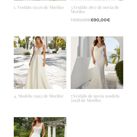
1. Vestido 15026 de Morilee
3.Vestido 1807 de novia de
Morilee
1.590,00
€
690,00
€
4. Modelo 51912 de Morilee
7.Vestido de novia modelo
51938 de Morilee