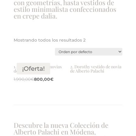
con geometrías, hasta vestidos de
estilo minimalista confeccionados
en crepe dalia.
Mostrando todos los resultados 2
1. Vestido Ada para novias
2. Dorothy vestido de novia
¡Oferta!
de Alberto Palachi
de Alberto Palachi
1.990,00
€
800,00
€
Descubre la nueva Colección de
Alberto Palachi en Módena,