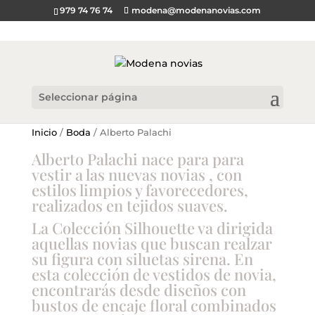
979 74 76 74
modena@modenanovias.com
Seleccionar página
Inicio
/
Boda
/ Alberto Palachi
Alberto Palachi nace para para
vestir a las nuevas novias , con
estilos limpios y favorecedores,
realizados en tejidos suaves.
La Colección Silhouette va dirigida
aquellas novias que buscan realzar
su figura con siluetas sirena. En
esta colección de vestidos de novia,
encontrarás desde diseños con
bustos de encaje floral combinados