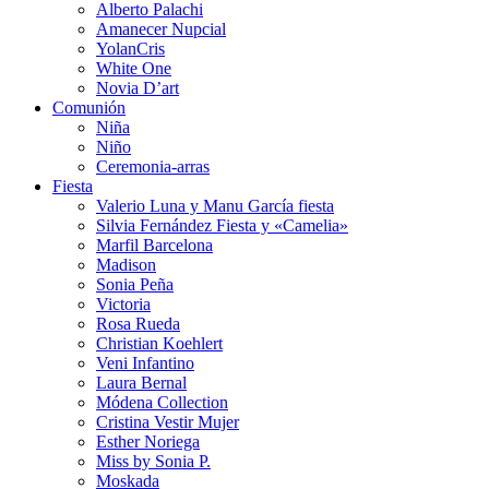
Alberto Palachi
Amanecer Nupcial
YolanCris
White One
Novia D’art
Comunión
Niña
Niño
Ceremonia-arras
Fiesta
Valerio Luna y Manu García fiesta
Silvia Fernández Fiesta y «Camelia»
Marfil Barcelona
Madison
Sonia Peña
Victoria
Rosa Rueda
Christian Koehlert
Veni Infantino
Laura Bernal
Módena Collection
Cristina Vestir Mujer
Esther Noriega
Miss by Sonia P.
Moskada