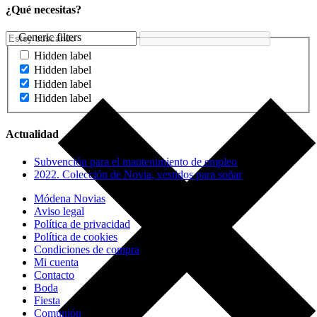
¿Qué necesitas?
Generic filters
Hidden label
Hidden label
Hidden label
Hidden label
Actualidad
Subvención para el mantenimiento de empleo
2022. Colección de Novia, vestidos para soñar
Módena Novias
Aviso legal
Política de privacidad
Política de cookies
Condiciones de compra
Mi cuenta
Contacto
Boda
Fiesta
Comunión