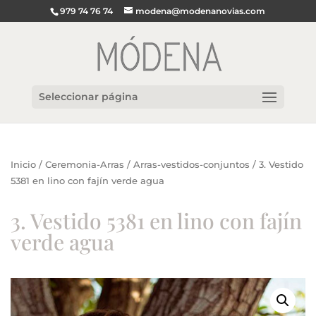
979 74 76 74
modena@modenanovias.com
Seleccionar página
Inicio
/
Ceremonia-Arras
/
Arras-vestidos-conjuntos
/ 3. Vestido
5381 en lino con fajín verde agua
3. Vestido 5381 en lino con fajín
verde agua