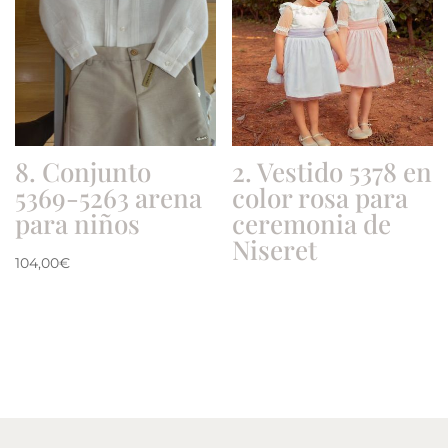
8. Conjunto
2. Vestido 5378 en
5369-5263 arena
color rosa para
para niños
ceremonia de
Niseret
104,00
€