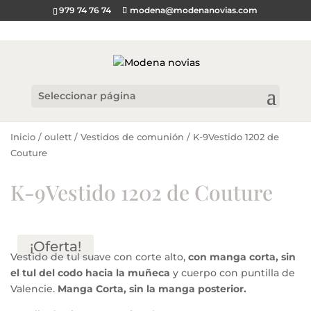
979 74 76 74
modena@modenanovias.com
Seleccionar página
Inicio
/
oulett
/
Vestidos de comunión
/ K-9Vestido 1202 de
Couture
K-9Vestido 1202 de Couture
¡Oferta!
Vestido de tul suave con corte alto,
con manga corta, sin
el tul del codo hacia la muñeca
y cuerpo con puntilla de
Valencie.
Manga Corta, sin la manga posterior.