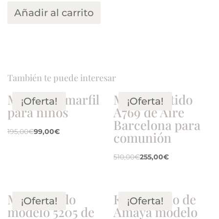
Añadir al carrito
También te puede interesar
Marinero marfil
M.9.2. Vestido
¡Oferta!
¡Oferta!
para niños
A769 de Aire
Barcelona para
195,00
€
99,00
€
comunión
510,00
€
255,00
€
M.3. Vestido
K.3. Vestido de
¡Oferta!
¡Oferta!
modelo 5205 de
Amaya modelo