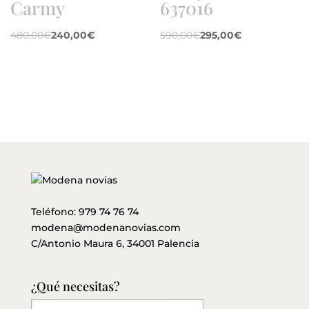
Carmy
637016
480,00
€
240,00
€
590,00
€
295,00
€
Teléfono:
979 74 76 74
modena@modenanovias.com
C/Antonio Maura 6, 34001 Palencia
¿Qué necesitas?