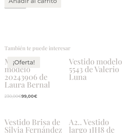
Añadir al carrito
Vestido
de
Manu
García
modelo
3601
cantidad
También te puede interesar
M.Vestido
Vestido modelo
¡Oferta!
modelo
5543 de Valerio
20243906 de
Luna
Laura Bernal
230,00
€
99,00
€
Vestido Brisa de
A2.. Vestido
Silvia Fernández
largo 1JH8 de