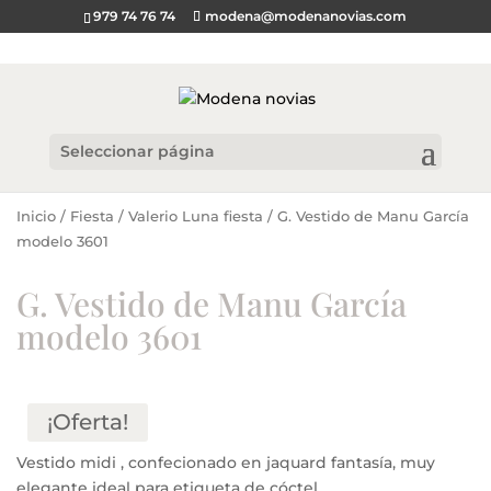
979 74 76 74
modena@modenanovias.com
Seleccionar página
Inicio
/
Fiesta
/
Valerio Luna fiesta
/ G. Vestido de Manu García
modelo 3601
G. Vestido de Manu García
modelo 3601
¡Oferta!
Vestido midi , confecionado en jaquard fantasía, muy
elegante ideal para etiqueta de cóctel.